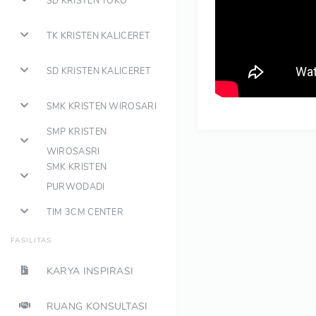
SD KRISTEN TOKO
TK KRISTEN KALICERET
SD KRISTEN KALICERET
SMK KRISTEN WIROSARI
SMP KRISTEN
WIROSASRI
SMK KRISTEN
PURWODADI
TIM 3CM CENTER
FASILITAS
KARYA INSPIRASI
RUANG KONSULTASI