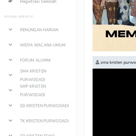
Registrasi Sekolah
RUANG KREATIF
RENUNGAN HARIAN
WIDYA WACANA UMUM
FORUM ALUMNI
sma kristen purwo
SMA KRISTEN
PURWODADI
SMP KRISTEN
PURWODADI
SD KRISTEN PURWODADI
TK KRISTEN PURWODADI