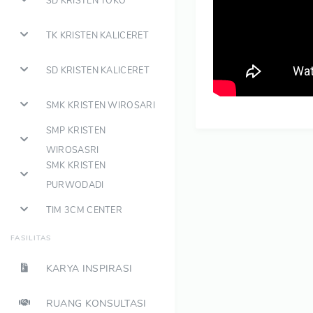
SD KRISTEN TOKO
TK KRISTEN KALICERET
SD KRISTEN KALICERET
SMK KRISTEN WIROSARI
SMP KRISTEN
WIROSASRI
SMK KRISTEN
PURWODADI
TIM 3CM CENTER
FASILITAS
KARYA INSPIRASI
RUANG KONSULTASI