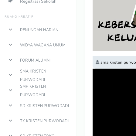
Registrasi Sekolah
RUANG KREATIF
RENUNGAN HARIAN
WIDYA WACANA UMUM
FORUM ALUMNI
sma kristen purwo
SMA KRISTEN
PURWODADI
SMP KRISTEN
PURWODADI
SD KRISTEN PURWODADI
TK KRISTEN PURWODADI