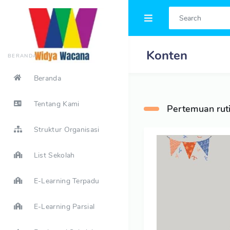
Konten
BERANDA
Beranda
Tentang Kami
Pertemuan rut
Struktur Organisasi
List Sekolah
E-Learning Terpadu
E-Learning Parsial