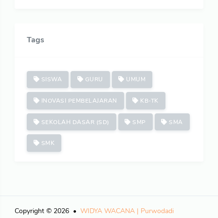
Tags
SISWA
GURU
UMUM
INOVASI PEMBELAJARAN
KB-TK
SEKOLAH DASAR (SD)
SMP
SMA
SMK
Copyright © 2026
WIDYA WACANA | Purwodadi