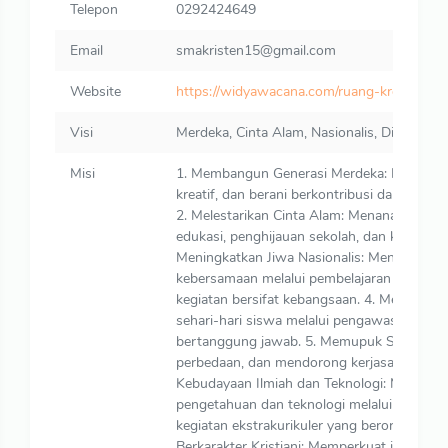
Telepon
0292424649
Email
smakristen15@gmail.com
Website
https://widyawacana.com/ruang-kreatif/sm
Visi
Merdeka, Cinta Alam, Nasionalis, Disiplin,
Misi
1. Membangun Generasi Merdeka: Mengemban
kreatif, dan berani berkontribusi dalam ma
2. Melestarikan Cinta Alam: Menanamkan k
edukasi, penghijauan sekolah, dan kegiatan
Meningkatkan Jiwa Nasionalis: Mengembangk
kebersamaan melalui pembelajaran sejarah, k
kegiatan bersifat kebangsaan. 4. Membangun
sehari-hari siswa melalui pengawasan, pem
bertanggung jawab. 5. Memupuk Sikap Rama
perbedaan, dan mendorong kerjasama antar 
Kebudayaan Ilmiah dan Teknologi: Mendor
pengetahuan dan teknologi melalui pembela
kegiatan ekstrakurikuler yang berorientasi
Berkarakter Kristiani: Memperkuat iman, mor