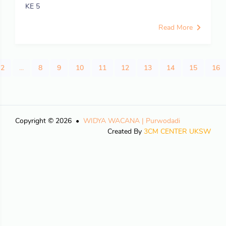
KE 5
Read More
2
...
8
9
10
11
12
13
14
15
16
Copyright © 2026
WIDYA WACANA | Purwodadi
Created By
3CM CENTER UKSW