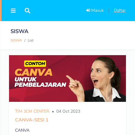
Masuk
|
Daftar
SISWA
SISWA
List
TIM 3CM CENTER
04 Oct 2023
CANVA-SESI 1
CANVA