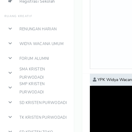
Registrasi Sekolah
RUANG KREATIF
RENUNGAN HARIAN
WIDYA WACANA UMUM
FORUM ALUMNI
SMA KRISTEN
PURWODADI
YPK Widya Wacan
SMP KRISTEN
PURWODADI
SD KRISTEN PURWODADI
TK KRISTEN PURWODADI