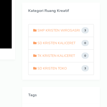
Kategori Ruang Kreatif
SMP KRISTEN WIROSASRI
3
SD KRISTEN KALICERET
0
TK KRISTEN KALICERET
0
SD KRISTEN TOKO
3
Tags