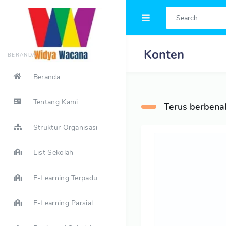
Konten
BERANDA
Beranda
Tentang Kami
Terus berbena
Struktur Organisasi
List Sekolah
E-Learning Terpadu
E-Learning Parsial