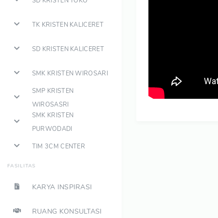
SD KRISTEN TOKO
TK KRISTEN KALICERET
SD KRISTEN KALICERET
SMK KRISTEN WIROSARI
SMP KRISTEN
WIROSASRI
SMK KRISTEN
PURWODADI
TIM 3CM CENTER
FASILITAS
KARYA INSPIRASI
RUANG KONSULTASI