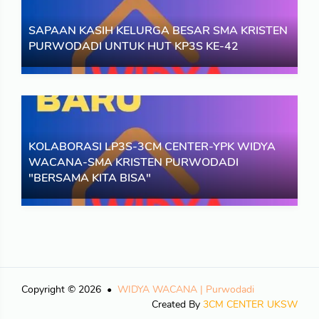
Sekolah oleh YPK Widya Wacana Purwodadi
SAPAAN KASIH KELURGA BESAR SMA KRISTEN
Read More
PURWODADI UNTUK HUT KP3S KE-42
Berita
30 Mar 2024
SAPAAN KASIH KELURGA BESAR SMA KRISTEN
PURWODADI UNTUK HUT KP3S KE-42
KOLABORASI LP3S-3CM CENTER-YPK WIDYA
WACANA-SMA KRISTEN PURWODADI
Read More
"BERSAMA KITA BISA"
Berita
03 Oct 2023
KOLABORASI LP3S-3CM CENTER-YPK WIDYA
WACANA-SMA KRISTEN PURWODADI "BERSAMA
KITA BISA"
Copyright © 2026
WIDYA WACANA | Purwodadi
Created By
3CM CENTER UKSW
Read More