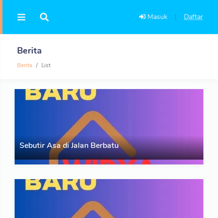
Masuk
|
Daftar
Berita
Berita
List
Sebutir Asa di Jalan Berbatu
Berita
11 Feb 2026
Sebutir Asa di Jalan Berbatu Karya N.K. Sulistyowati &
Tyas Budi Legowo