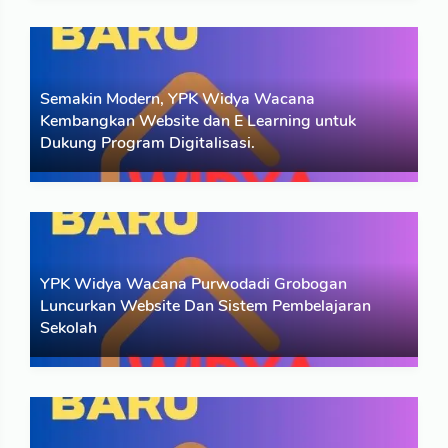
Berita
07 Apr 2024
Open House SMA Kristen Purwodadi sebagai Usaha
Pengenalan Sekolah Kepada Masyarakat
Semakin Modern, YPK Widya Wacana
Kembangkan Website dan E Learning untuk
Read More
Dukung Program Digitalisasi.
Berita
07 Apr 2024
Berita sumber dari Media Purwodadi
Read More
YPK Widya Wacana Purwodadi Grobogan
Luncurkan Website Dan Sistem Pembelajaran
Sekolah
Berita
07 Apr 2024
Berita Peluncuran Website dan Sistem Pembelajaran