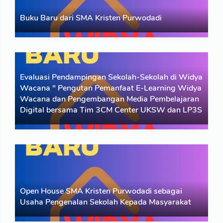
Read More
Buku Baru dari SMA Kristen Purwodadi
Berita
09 Feb 2026
Buku Sebutir Asa di Jalan Berbatu Karya N.K.
Evaluasi Pendampingan Sekolah-Sekolah di Widya
Sulistyowati & Tyas Budi Legowo
Wacana " Pengutan Pemanfaat E-Learning Widya
Wacana dan Pengembangan Media Pembelajaran
Read More
Digital bersama Tim 3CM Center UKSW dan LP3S
Berita
26 Jun 2024
Evaluasi Pendampingan Sekolah-Sekolah di Widya
Wacana " Pengutan Pemanfaat E-Learning Widya
Wacana & Pengembangan Media Pembelajaran Digital
Open House SMA Kristen Purwodadi sebagai
bersama
Usaha Pengenalan Sekolah Kepada Masyarakat
Read More