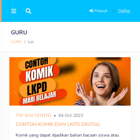
Masuk
|
Daftar
GURU
GURU
List
TIM 3CM CENTER
04 Oct 2023
CONTOH KOMIK DAN LKPD DIGITAL
Komik yang dapat dijadikan bahan bacaan siswa atau