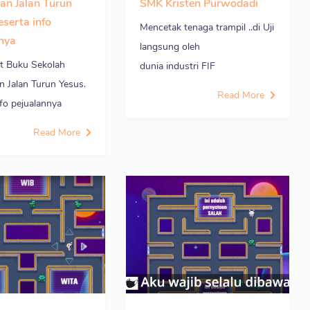
dan Jalan Turun
SMK Kristen Purwodadi
eserta info
Mencetak tenaga trampil ..di Uji
nya
langsung oleh
it Buku Sekolah
dunia industri FIF
n Jalan Turun Yesus.
Read More
fo pejualannya
Read More