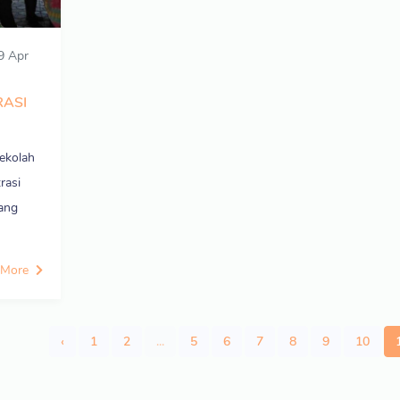
9 Apr
RASI
ekolah
rasi
yang
 More
‹
1
2
...
5
6
7
8
9
10