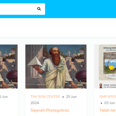
 Jun
TIM 3CM CENTER
25 Jun
SMP KRI
2024
03 Jun
s
Sejarah Phytagotras
Telah te