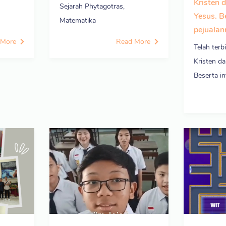
Kristen 
Sejarah Phytagotras,
Yesus. B
Matematika
pejualan
 More
Read More
Telah terb
Kristen da
Beserta in