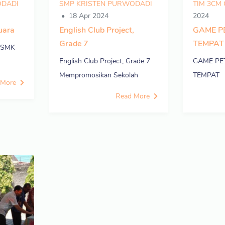
ODADI
SMP KRISTEN PURWODADI
TIM 3CM
18 Apr 2024
2024
uara
English Club Project,
GAME 
Grade 7
TEMPAT
a SMK
English Club Project, Grade 7
GAME P
Mempromosikan Sekolah
TEMPAT
 More
Read More