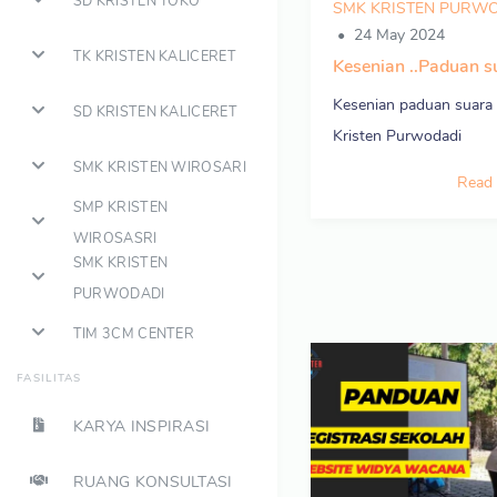
SD KRISTEN TOKO
SMK KRISTEN PURW
24 May 2024
TK KRISTEN KALICERET
Kesenian ..Paduan s
Kesenian paduan suar
SD KRISTEN KALICERET
Kristen Purwodadi
SMK KRISTEN WIROSARI
Read
SMP KRISTEN
WIROSASRI
SMK KRISTEN
PURWODADI
TIM 3CM CENTER
FASILITAS
KARYA INSPIRASI
RUANG KONSULTASI