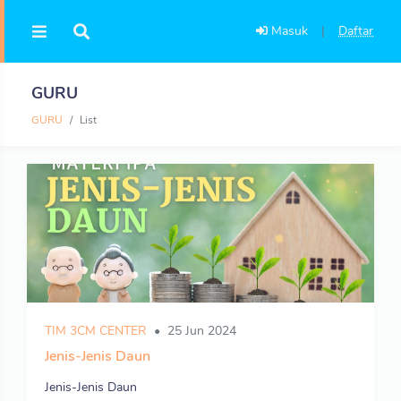
Masuk
|
Daftar
GURU
GURU
List
TIM 3CM CENTER
25 Jun 2024
Jenis-Jenis Daun
Jenis-Jenis Daun