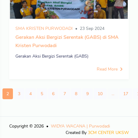
SMA KRISTEN PURWODADI
23 Sep 2024
Gerakan Aksi Bergizi Serentak (GABS) di SMA
Kristen Purwodadi
Gerakan Aksi Bergizi Serentak (GABS)
Read More
2
3
4
5
6
7
8
9
10
...
17
Copyright © 2026
WIDYA WACANA | Purwodadi
Created By
3CM CENTER UKSW