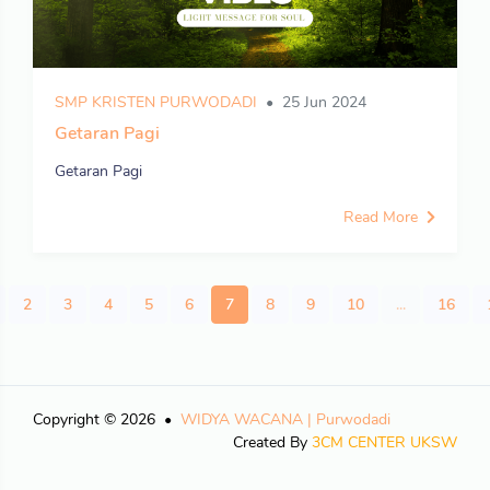
SMP KRISTEN PURWODADI
25 Jun 2024
Getaran Pagi
Getaran Pagi
Read More
2
3
4
5
6
7
8
9
10
...
16
Copyright © 2026
WIDYA WACANA | Purwodadi
Created By
3CM CENTER UKSW